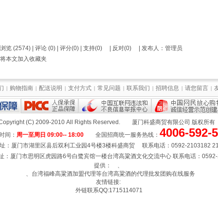
浏览 (2574) |
评论
(0) | 评分(0) |
支持(
0
)
|
反对(
0
)
| 发布人：
管理员
将本文加入收藏夹
们
购物指南
配送说明
支付方式
常见问题
联系我们
招聘信息
请您留言
|
|
|
|
|
|
|
|
Copyright (C) 2009-2010 All Rights Reserved.
厦门科盛商贸有限公司
版权所
4006-592-
时间：
周一至周日 09:00-- 18:00
全国招商统一服务热线：
址：厦门市湖里区县后双利工业园4号楼3楼科盛商贸 联系电话：0592-2103182 210
：厦门市思明区虎园路6号白鹭宾馆一楼台湾高粱酒文化交流中心 联系电话：0592-21
提供：
、
、台湾福峰高粱酒加盟代理等台湾高粱酒的代理批发团购在线服务
友情链接:
外链联系QQ:1715114071