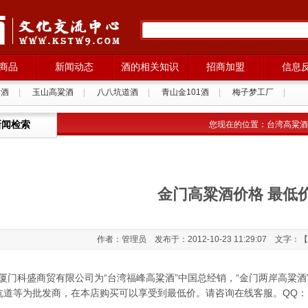
商品
新闻动态
酒的相关知识
招商加盟
信息
粱酒
|
玉山高粱酒
|
八八坑道酒
|
青山金101酒
|
梅子梦工厂
|
西班牙格拉纳葡萄酒
|
新闻检索
您现在的位置：
台湾高粱酒
金门高粱酒价格 最低
作者：管理员 发布于：2012-10-23 11:29:07 文字：【
门科盛商贸有限公司为“台湾福峰高粱酒”中国总经销，“金门两岸高粱酒
坑道等为批发商，在本店购买可以享受到最低价。请咨询在线客服。QQ：162