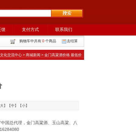
反馈
支付方式
联系我们
购物车中共有
0
个商品
去结算
文化交流中心
>
商城新闻
> 金门高粱酒价格 最低价
价
大
】【
中
】【
小
】
”中国总代理，金门高粱酒、玉山高粱、八
84080