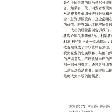
是企业所寻求的应当是尽可能
务。如果有一天，消费者发现
对消费者价值细分进行分析和
念：总资源限度内，企业必须
的价值。唯有如此才能够留住
成功的经营案例告诉我们，开
5
将客户流失率降低
％，利润将
利浦
·
科特勒不止一次地指出：
依百顺就成了市场营销狂热症
视为企业的忠实顾客，与他们
的反馈意见，不断改进自己的
那一部分消费者，通过各种调
以满足这些消费者。值得指出
最终成为市场的附属品。
浏览 (3057) |
评论
(0) | 评分(0) |
将本文加入收藏夹