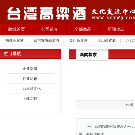
商城首页
公司简介
全部商品
新闻动态
福峰高粱酒
|
台湾古厝高粱酒
|
金门高粱酒
|
玉山高粱酒
|
八八
西班牙格拉纳葡萄酒
|
栏目导航
新闻检索
企业新闻
行业动态
台湾酒文化
下载文档
作者：
一、营销战略创新观念之一
境，而环境的变
..