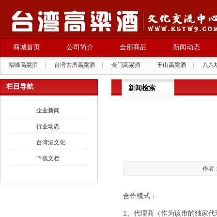
商城首页
公司简介
全部商品
新闻动态
福峰高粱酒
|
台湾古厝高粱酒
|
金门高粱酒
|
玉山高粱酒
|
八八
西班牙格拉纳葡萄酒
|
栏目导航
新闻检索
企业新闻
行业动态
台湾酒文化
下载文档
作者：
合作模式：
1、代理商（作为该市的独家代