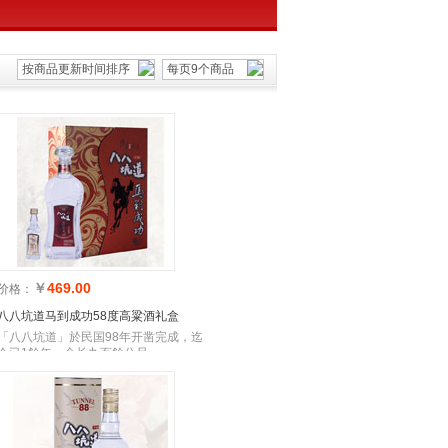
按商品更新时间排序
每页9个商品
￥
469.00
价格：
八八坑道马到成功58度高粱酒礼盒
「八八坑道」於民国98年开凿完成，迄
今已1餘年，全长九百餘公尺