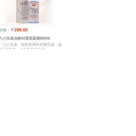
3
1
2
4
￥
298.00
价格：
八八坑道淡丽42度高粱酒600ml
「八八坑道」於民国98年开凿完成，迄
今已1餘年，全长九百餘公尺