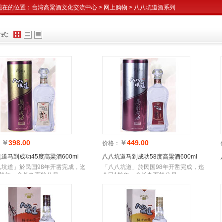
现在的位置：
台湾高粱酒文化交流中心
>
网上购物
>
八八坑道酒系列
式:
￥
398.00
￥
449.00
：
价格：
道马到成功45度高粱酒600ml
八八坑道马到成功58度高粱酒600ml
八坑道」於民国98年开凿完成，迄
「八八坑道」於民国98年开凿完成，迄
1餘年，全长九百餘公尺
今已1餘年，全长九百餘公尺