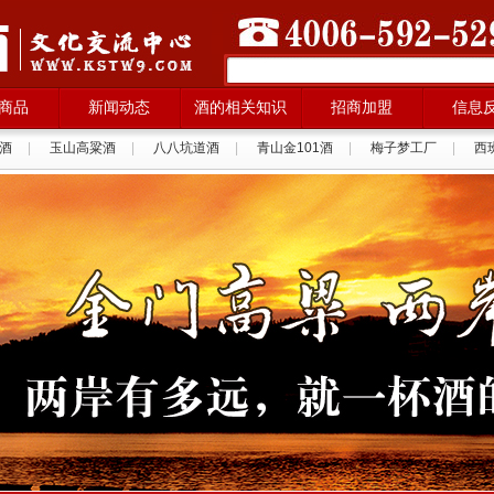
商品
新闻动态
酒的相关知识
招商加盟
信息
酒
|
玉山高粱酒
|
八八坑道酒
|
青山金101酒
|
梅子梦工厂
|
西
拉纳葡萄酒
|