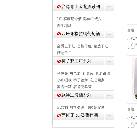
台湾青山金龙酒系列
101窖藏纪念酒
陈年二锅头
养生梅酒
价格
西班牙格拉纳葡萄酒
八八坑
「八
金爵士干红
贵族干红
精选干红
今已
精选干白
梅子梦工厂系列
马拉桑
勇气酒
礼盒装
长老说话
小米唱歌
梅子跳舞
忘记回家
黄梅米酒
赛德克马莱
飘洋过海酒系列
纪念酒
总司令酒
顶级高粱酒
价格
西班牙DO级葡萄酒
八八坑
「八
今已