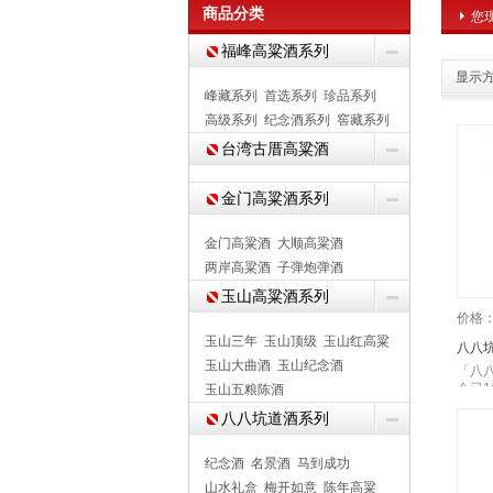
商品分类
您
福峰高粱酒系列
显示方
峰藏系列
首选系列
珍品系列
高级系列
纪念酒系列
窖藏系列
台湾古厝高粱酒
金门高粱酒系列
金门高粱酒
大顺高粱酒
两岸高粱酒
子弹炮弹酒
玉山高粱酒系列
价格
玉山三年
玉山顶级
玉山红高粱
八八坑
玉山大曲酒
玉山纪念酒
「八
今已
玉山五粮陈酒
八八坑道酒系列
纪念酒
名景酒
马到成功
山水礼盒
梅开如意
陈年高粱