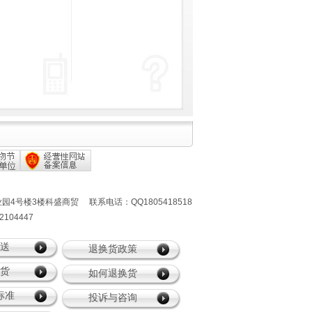
有
号楼3楼科盛商贸 联系电话：QQ1805418518
04447
送
退换货政策
货
如何退换货
标准
投诉与咨询