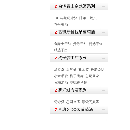
台湾青山金龙酒系列
101窖藏纪念酒
陈年二锅头
养生梅酒
西班牙格拉纳葡萄酒
金爵士干红
贵族干红
精选干红
精选干白
梅子梦工厂系列
马拉桑
勇气酒
礼盒装
长老说话
小米唱歌
梅子跳舞
忘记回家
黄梅米酒
赛德克马莱
飘洋过海酒系列
纪念酒
总司令酒
顶级高粱酒
西班牙DO级葡萄酒