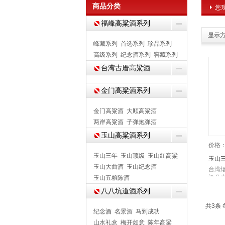
商品分类
您
福峰高粱酒系列
显示方
峰藏系列
首选系列
珍品系列
高级系列
纪念酒系列
窖藏系列
台湾古厝高粱酒
金门高粱酒系列
金门高粱酒
大顺高粱酒
两岸高粱酒
子弹炮弹酒
玉山高粱酒系列
价格
玉山三年
玉山顶级
玉山红高粱
玉山三
玉山大曲酒
玉山纪念酒
台湾
酒公卖
玉山五粮陈酒
八八坑道酒系列
共3条 
纪念酒
名景酒
马到成功
山水礼盒
梅开如意
陈年高粱