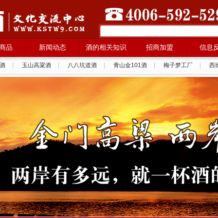
商品
新闻动态
酒的相关知识
招商加盟
信息
酒
|
玉山高粱酒
|
八八坑道酒
|
青山金101酒
|
梅子梦工厂
|
西
拉纳葡萄酒
|