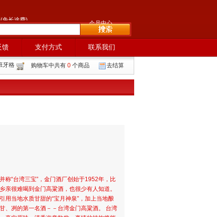
9
(免长途费)
会员中心
反馈
支付方式
联系我们
班牙格
购物车中共有
0
个商品
去结算
称“台湾三宝”，金门酒厂创始于1952年，比
乡亲很难喝到金门高粱酒，也很少有人知道。
引用当地水质甘甜的“宝月神泉”，加上当地酿
甘、冽的第一名酒－－台湾金门高粱酒。 台湾