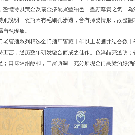
，整體特以黃金及霧金搭配寶藍釉色，盡顯尊貴之氣，為
特別說明：瓷瓶因有毛細孔滲透，會有揮發情形，故整體
屬自然現象。
门老窖酒系列精选金门酒厂窖藏十年以上老酒并结合数十
特工艺，经历数年研发融合而成之佳作。色泽晶亮透明；
足；口味绵甜醇和，丰富协调，充分展现金门高梁酒好酒