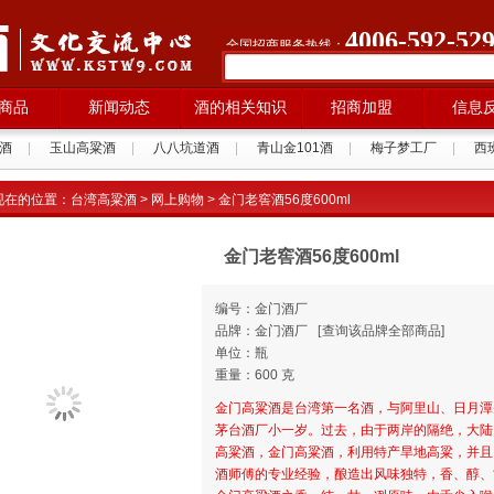
4006-592-52
全国招商服务热线：
商品
新闻动态
酒的相关知识
招商加盟
信息
酒
|
玉山高粱酒
|
八八坑道酒
|
青山金101酒
|
梅子梦工厂
|
西
拉纳葡萄酒
|
现在的位置：
台湾高粱酒
>
网上购物
> 金门老窖酒56度600ml
金门老窖酒56度600ml
编号：金门酒厂
品牌：金门酒厂
[
查询该品牌全部商品]
单位：瓶
重量：600 克
金门高粱酒是台湾第一名酒，与阿里山、日月潭并
茅台酒厂小一岁。过去，由于两岸的隔绝，大陆
高粱酒，金门高粱酒，利用特产旱地高粱，并且
酒师傅的专业经验，酿造出风味独特，香、醇、