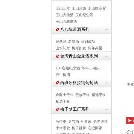
玉山三年
玉山顶级
玉山红高粱
玉山大曲酒
玉山纪念酒
玉山五粮陈酒
八八坑道酒系列
纪念酒
名景酒
马到成功
山水礼盒
梅开如意
陈年高粱
台湾青山金龙酒系列
101窖藏纪念酒
陈年二锅头
养生梅酒
西班牙格拉纳葡萄酒
浏览 
金爵士干红
贵族干红
精选干红
商
精选干白
梅子梦工厂系列
马拉桑
勇气酒
礼盒装
长老说话
小米唱歌
梅子跳舞
忘记回家
金