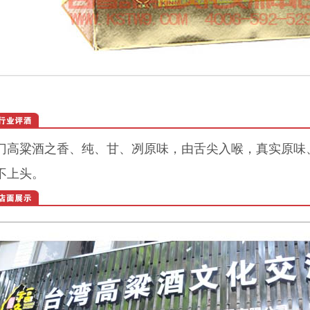
门高粱酒之香、纯、甘、冽原味，由舌尖入喉，真实原味
不上头。