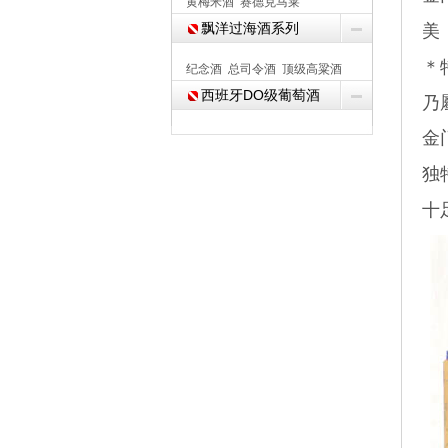
黄梅米酒
赛德克马莱
飘洋过海酒系列
美
＊
纪念酒
总司令酒
顶级高粱酒
西班牙DO级葡萄酒
乃
金
独
十