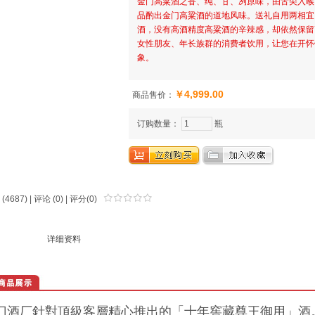
金门高粱酒之香、纯、甘、冽原味，由舌尖入喉
品酌出金门高粱酒的道地风味。送礼自用两相宜
酒，没有高酒精度高粱酒的辛辣感，却依然保留
女性朋友、年长族群的消费者饮用，让您在开怀
象。
￥4,999.00
商品售价：
订购数量：
瓶
(4687) |
评论
(0) | 评分(0)
品介绍
详细资料
门酒厂針對頂級客層精心推出的「十年窖藏尊王御用」酒