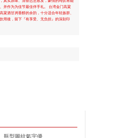
，真实原味、清香恣意散发，豪情的纯饮将能
、并作为为佳节最佳伴手礼。 台湾金门高粱
高粱酒甘冽香醇的余韵，十分适合年轻族群、
饮用後，留下『有享受、无负担』的深刻印
。瓶型圖紋氣宇優