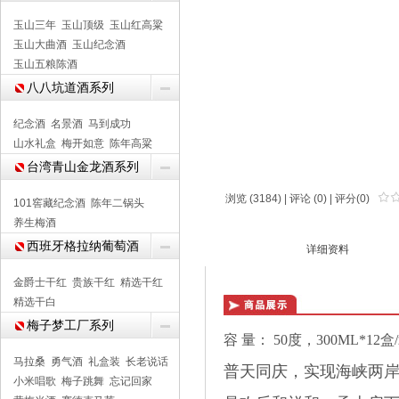
玉山三年
玉山顶级
玉山红高粱
玉山大曲酒
玉山纪念酒
玉山五粮陈酒
八八坑道酒系列
纪念酒
名景酒
马到成功
山水礼盒
梅开如意
陈年高粱
台湾青山金龙酒系列
浏览 (3184) |
评论
(0) | 评分(0)
101窖藏纪念酒
陈年二锅头
养生梅酒
西班牙格拉纳葡萄酒
商品介绍
详细资料
金爵士干红
贵族干红
精选干红
精选干白
梅子梦工厂系列
容 量： 50度，300ML*12盒
马拉桑
勇气酒
礼盒装
长老说话
普天同庆，实现海峡两
小米唱歌
梅子跳舞
忘记回家