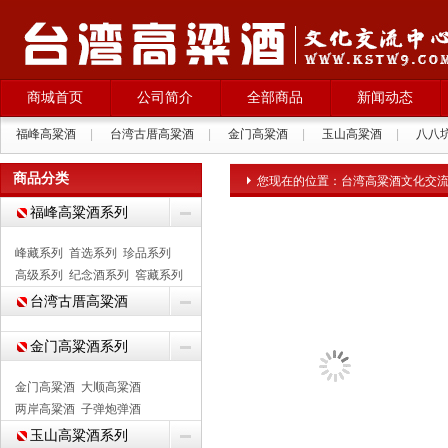
商城首页
公司简介
全部商品
新闻动态
福峰高粱酒
|
台湾古厝高粱酒
|
金门高粱酒
|
玉山高粱酒
|
八八
拉纳葡萄酒
|
商品分类
您现在的位置：
台湾高粱酒文化交
福峰高粱酒系列
峰藏系列
首选系列
珍品系列
高级系列
纪念酒系列
窖藏系列
台湾古厝高粱酒
金门高粱酒系列
金门高粱酒
大顺高粱酒
两岸高粱酒
子弹炮弹酒
玉山高粱酒系列