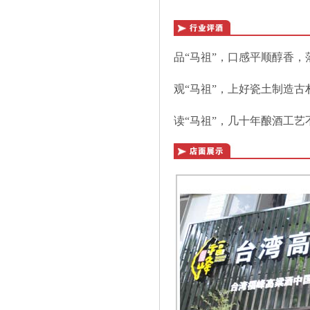
品“马祖”，口感平顺醇香
观“马祖”，上好瓷土制造
读“马祖”，几十年酿酒工