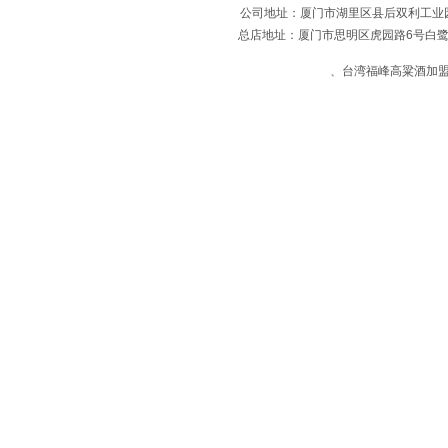
公司地址：厦门市湖里区县后双利工业园4号楼
总店地址：厦门市思明区虎园路6号白鹭宾馆
、台湾福峰高粱酒加盟